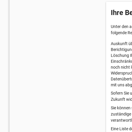
Ihre B
Unter den 
folgende R
Auskunft üb
Berichtigun
Löschung Ih
Einschränku
noch nicht 
Widerspruch
Datenübertr
mit uns ab
Sofern Sie u
Zukunft wid
Sie können 
zuständige 
verantwortl
Eine Liste 