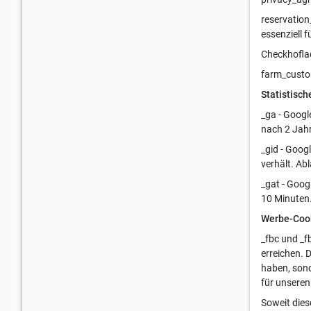
reservation
essenziell 
Checkhoflad
farm_custom
Statistisch
_ga - Googl
nach 2 Jah
_gid - Goog
verhält. Ab
_gat - Goog
10 Minuten
Werbe-Coo
_fbc und _f
erreichen. 
haben, sond
für unseren
Soweit dies