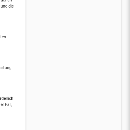
 und die
gten
Wartung
rderlich
er Fall,