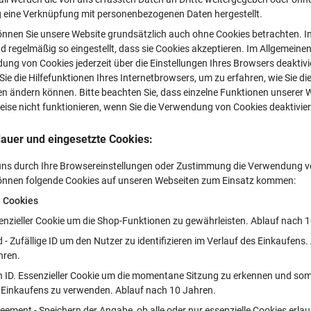
g eine Verknüpfung mit personenbezogenen Daten hergestellt.
önnen Sie unsere Website grundsätzlich auch ohne Cookies betrachten. In
d regelmäßig so eingestellt, dass sie Cookies akzeptieren. Im Allgemeine
ung von Cookies jederzeit über die Einstellungen Ihres Browsers deaktivie
ie die Hilfefunktionen Ihres Internetbrowsers, um zu erfahren, wie Sie di
en ändern können. Bitte beachten Sie, dass einzelne Funktionen unserer 
ise nicht funktionieren, wenn Sie die Verwendung von Cookies deaktivie
auer und eingesetzte Cookies:
 uns durch Ihre Browsereinstellungen oder Zustimmung die Verwendung 
können folgende Cookies auf unseren Webseiten zum Einsatz kommen:
e Cookies
enzieller Cookie um die Shop-Funktionen zu gewährleisten. Ablauf nach 
 - Zufällige ID um den Nutzer zu identifizieren im Verlauf des Einkaufens.
hren.
on ID. Essenzieller Cookie um die momentane Sitzung zu erkennen und som
 Einkaufens zu verwenden. Ablauf nach 10 Jahren.
eement - Speichern der Angabe, ob alle oder nur essenzielle Cookies erlau