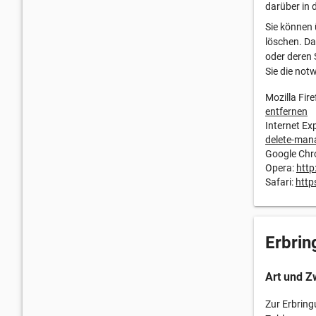
darüber in 
Sie können 
löschen. Da
oder deren 
Sie die not
Mozilla Fire
entfernen
Internet Ex
delete-man
Google Ch
Opera:
http
Safari:
http
Erbrin
Art und Z
Zur Erbring