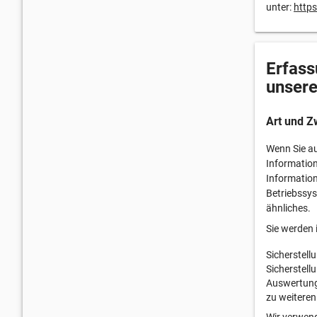
unter:
https
Erfass
unsere
Art und Z
Wenn Sie au
Information
Information
Betriebssys
ähnliches.
Sie werden 
Sicherstell
Sicherstell
Auswertung 
zu weiteren
Wir verwend