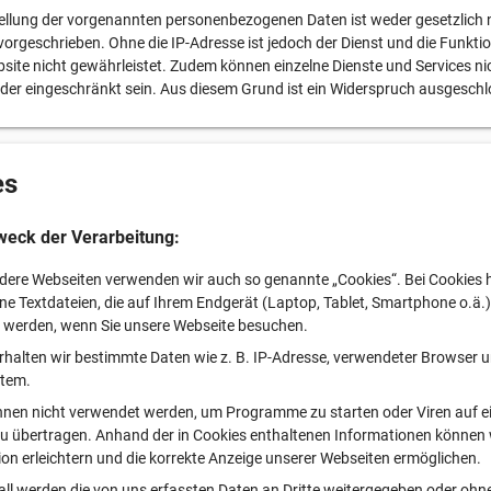
tellung der vorgenannten personenbezogenen Daten ist weder gesetzlich
 vorgeschrieben. Ohne die IP-Adresse ist jedoch der Dienst und die Funkti
site nicht gewährleistet. Zudem können einzelne Dienste und Services ni
der eingeschränkt sein. Aus diesem Grund ist ein Widerspruch ausgeschl
es
weck der Verarbeitung:
ndere Webseiten verwenden wir auch so genannte „Cookies“. Bei Cookies 
ine Textdateien, die auf Ihrem Endgerät (Laptop, Tablet, Smartphone o.ä.)
 werden, wenn Sie unsere Webseite besuchen.
rhalten wir bestimmte Daten wie z. B. IP-Adresse, verwendeter Browser 
stem.
nnen nicht verwendet werden, um Programme zu starten oder Viren auf e
 übertragen. Anhand der in Cookies enthaltenen Informationen können 
ion erleichtern und die korrekte Anzeige unserer Webseiten ermöglichen.
all werden die von uns erfassten Daten an Dritte weitergegeben oder ohne