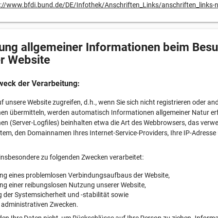
://www.bfdi.bund.de/DE/Infothek/Anschriften_Links/anschriften_links-
ung allgemeiner Informationen beim Bes
r Website
weck der Verarbeitung:
f unsere Website zugreifen, d.h., wenn Sie sich nicht registrieren oder an
en übermitteln, werden automatisch Informationen allgemeiner Natur erf
en (Server-Logfiles) beinhalten etwa die Art des Webbrowsers, das verw
tem, den Domainnamen Ihres Internet-Service-Providers, Ihre IP-Adresse
insbesondere zu folgenden Zwecken verarbeitet:
ung eines problemlosen Verbindungsaufbaus der Website,
ung einer reibungslosen Nutzung unserer Website,
der Systemsicherheit und -stabilität sowie
 administrativen Zwecken.
en Ihre Daten nicht, um Rückschlüsse auf Ihre Person zu ziehen. Inform