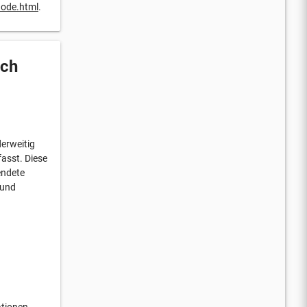
node.html
.
uch
derweitig
asst. Diese
endete
 und
ationen