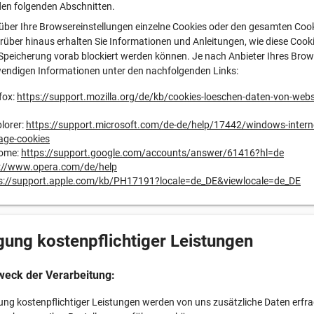
den folgenden Abschnitten.
über Ihre Browsereinstellungen einzelne Cookies oder den gesamten Coo
rüber hinaus erhalten Sie Informationen und Anleitungen, wie diese Cook
Speicherung vorab blockiert werden können. Je nach Anbieter Ihres Brow
wendigen Informationen unter den nachfolgenden Links:
fox:
https://support.mozilla.org/de/kb/cookies-loeschen-daten-von-webs
plorer:
https://support.microsoft.com/de-de/help/17442/windows-interne
age-cookies
rome:
https://support.google.com/accounts/answer/61416?hl=de
://www.opera.com/de/help
s://support.apple.com/kb/PH17191?locale=de_DE&viewlocale=de_DE
gung kostenpflichtiger Leistungen
weck der Verarbeitung:
ung kostenpflichtiger Leistungen werden von uns zusätzliche Daten erfrag