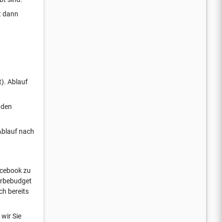
t dann
t). Ablauf
nden
 Ablauf nach
acebook zu
Werbebudget
h bereits
wir Sie