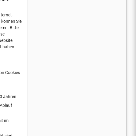
ternet-
n können Sie
ren. Bitte
ese
Website
rt haben.
von Cookies
10 Jahren.
 Ablauf
it im
bt sind.