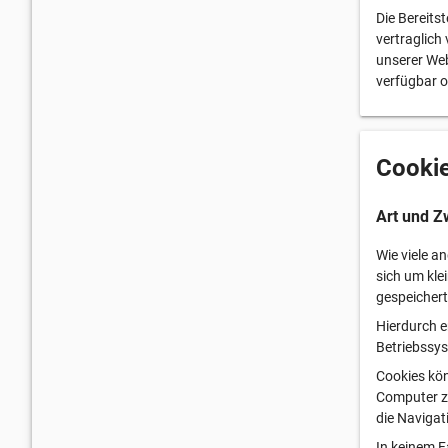
Die Bereits
vertraglich
unserer Web
verfügbar o
Cooki
Art und Z
Wie viele a
sich um kle
gespeichert
Hierdurch e
Betriebssy
Cookies kö
Computer zu
die Navigat
In keinem F