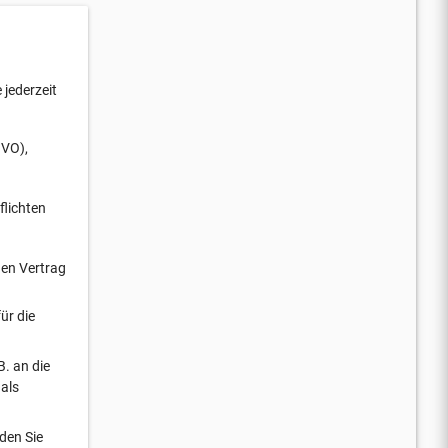
jederzeit
GVO),
flichten
nen Vertrag
ür die
B. an die
als
nden Sie