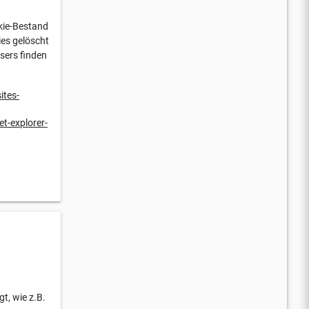
kie-Bestand
ies gelöscht
sers finden
ites-
t-explorer-
t, wie z.B.