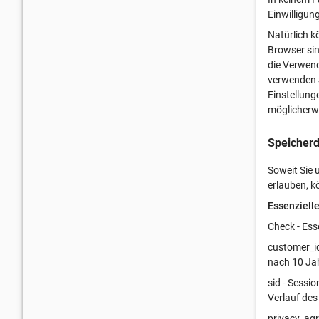
Einwilligun
Natürlich k
Browser sin
die Verwend
verwenden S
Einstellung
möglicherwe
Speicherd
Soweit Sie
erlauben, 
Essenziell
Check - Ess
customer_id
nach 10 Ja
sid - Sessi
Verlauf des
privacy_agr