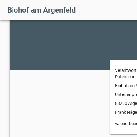
Biohof am Argenfeld
Verantwortl
Datenschut
Biohof am 
Unterharpr
88260 Arge
Frank Näge
valerie_be